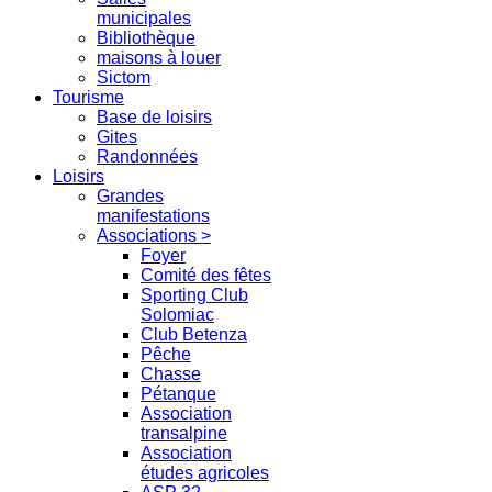
municipales
Bibliothèque
maisons à louer
Sictom
Tourisme
Base de loisirs
Gites
Randonnées
Loisirs
Grandes
manifestations
Associations >
Foyer
Comité des fêtes
Sporting Club
Solomiac
Club Betenza
Pêche
Chasse
Pétanque
Association
transalpine
Association
études agricoles