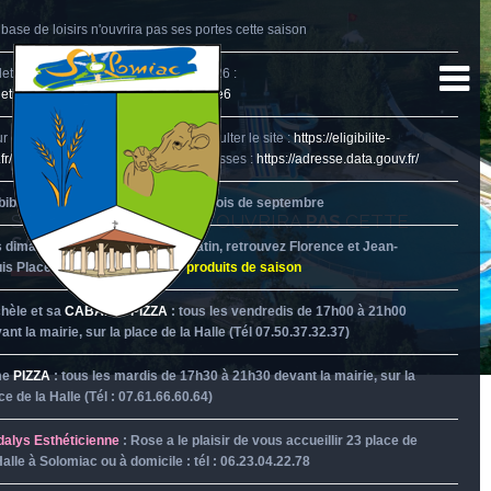
base de loisirs n'ouvrira pas ses portes cette saison
letin municipal du 2ème trimestre 2026 :
letin
page2
page3
page4
page5
page6
r connaître l'éligibilité à la fibre, consulter le site :
https://eligibilite-
.fr/cartographie/GERS
- Pour les adresses :
https://adresse.data.gouv.fr/
bibliothèque est fermée jusqu'au mois de septembre
SA
BASE DE LOISIRS
N'OUVRIRA
PAS
CETTE
SAISON
 dimanches, mardis et jeudis matin, retrouvez Florence et Jean-
is Place de l'Eglise :
vente de produits de saison
hèle et sa
CABAN'A PIZZA
: tous les vendredis de 17h00 à 21h00
ant la mairie, sur la place de la Halle (Tél 07.50.37.32.37)
me
PIZZA
: tous les mardis de 17h30 à 21h30 devant la mairie, sur la
ce de la Halle (Tél : 07.61.66.60.64)
alys Esthéticienne
: Rose a le plaisir de vous accueillir 23 place de
Halle à Solomiac ou à domicile : tél : 06.23.04.22.78