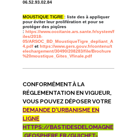
06.52.93.02.84
MOUSTIQUE TIGRE
: liste des à appliquer
pour éviter leur prolifération et pour se
protéger des piqûres
:
https://www.occitanie.ars.sante.fr/system/f
iles/2018-
05/ARSOC_BD_MoustiqueTigre_depliant_A
4.pdf
et
https://www.gers.gouv.fr/contenu/t
elechargement/30490/208283/file/Brochure
%20moustique_Gites_Vfinale.pdf
CONFORMÉMENT À LA
RÉGLEMENTATION EN VIGUEUR,
VOUS POUVEZ DÉPOSER VOTRE
DEMANDE D'URBANISME EN
LIGNE
HTTPS://BASTIDESDELOMAGNE
.GEOSPHERE.FR/GUICHET-