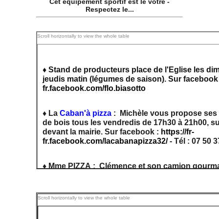
Cet équipement sportif est le vôtre -
Respectez le...
♦ Stand de producteurs place de l'Eglise les di
jeudis matin (légumes de saison). Sur facebook
fr.facebook.com/flo.biasotto
♦ La
Caban'à pizza
: Michèle vous propose ses p
de bois tous les vendredis de 17h30 à 21h00, sur
devant la mairie. Sur facebook :
https://fr-
fr.facebook.com/lacabanapizza32/
- Tél : 07 
♦ Mme PIZZA : Clémence et son camion gourman
à emporter - tous les mardis de 17h30 à 21h30, s
Halle, devant la mairie. Sur facebook
:
https://www.facebook.com/profile.php?id=10
: 07 61 66 60 64