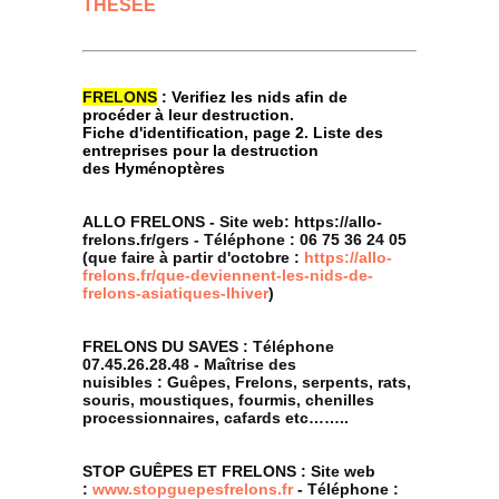
THESEE
FRELONS
: Verifiez les nids afin de
procéder à leur destruction.
Fiche
d'identification
,
page 2
. Liste des
entreprises pour la destruction
des
Hyménoptères
ALLO FRELONS -
Site web:
https://allo-
frelons.fr/gers
-
Téléphone : 06 75 36 24 05
(que faire à partir d'octobre :
https://allo-
frelons.fr/que-deviennent-les-nids-de-
frelons-asiatiques-lhiver
)
FRELONS DU SAVES : Téléphone
07.45.26.28.48 -
Maîtrise des
nuisibles :
Guêpes, Frelons, serpents, rats,
souris, moustiques, fourmis, chenilles
processionnaires, cafards etc……..
STOP GUÊPES ET FRELONS : Site web
:
www.stopguepesfrelons.fr
- Téléphone :