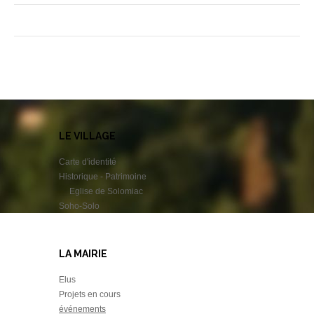
LE VILLAGE
Carte d'identité
Historique - Patrimoine
Eglise de Solomiac
Soho-Solo
LA MAIRIE
Elus
Projets en cours
événements