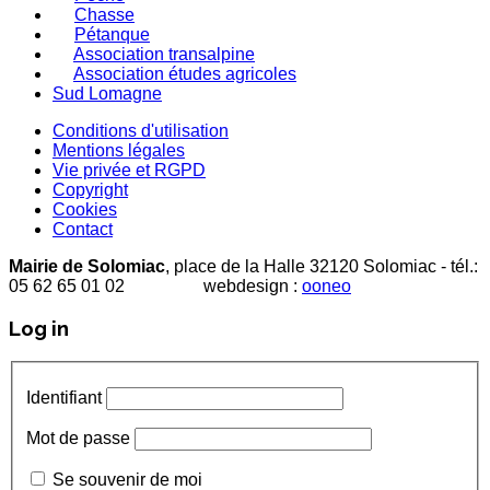
Chasse
Pétanque
Association transalpine
Association études agricoles
Sud Lomagne
Conditions d'utilisation
Mentions légales
Vie privée et RGPD
Copyright
Cookies
Contact
Mairie de Solomiac
, place de la Halle 32120 Solomiac - tél.:
05 62 65 01 02 webdesign :
ooneo
Log in
Identifiant
Mot de passe
Se souvenir de moi